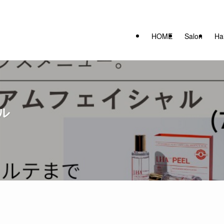
HOME
Salon
Hai
ル