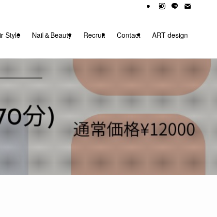
r Style
Nail＆Beauty
Recruit
Contact
ART design