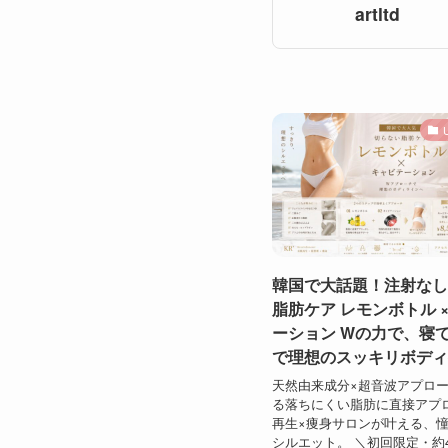
artltd
韓国で大話題！注射なし
脂肪ケア レモンボトル 
ーション Wの力で、寝
で理想のスッキリボディ
天然由来成分×超音波アプロ
る落ちにくい脂肪に直接アプ
再生×痩身サロンが叶える、
シルエット。 ＼初回限定・約4