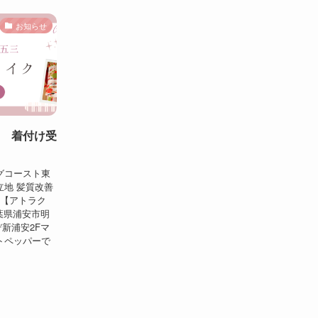
お知らせ
 着付け受
グコースト東
地 髪質改善
USE【アトラク
葉県浦安市明
デ新浦安2Fマ
トペッパーで