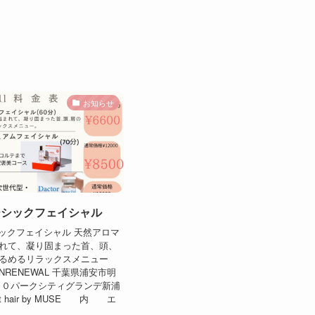
お知らせ
ーシックフェイシャル
シックフェイシャル 天然アロマ
れて、凝り固まった首、頭、
るめるリラックスメニュー
INRENEWAL 千葉県浦安市明
１０パークシティグランデ新浦
ct hair by MUSE 内 エ