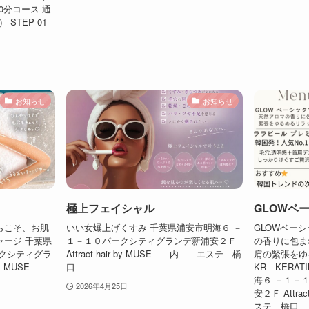
0分コース 通
） STEP 01
お知らせ
お知らせ
極上フェイシャル
GLOWベ
らこそ、お肌
いい女爆上げくすみ 千葉県浦安市明海６ －
GLOWベー
ージ 千葉県
１－１０パークシティグランデ新浦安２Ｆ
の香りに包ま
クシティグラ
Attract hair by MUSE 内 エステ 橋
肩の緊張をゆ
 by MUSE
口
KR KERAT
海６ －１－
2026年4月25日
安２Ｆ Attra
ステ 橋口