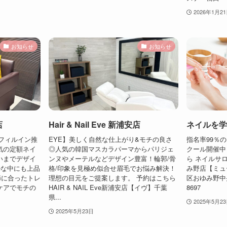
2026年1月2
お知らせ
お知らせ
店
Hair & Nail Eve 新浦安店
ネイルを学
るフィルイン推
EYE】美しく自然な仕上がり&モチの良さ
指名率99％
気の定額ネイ
◎人気の韓国マスカラパーマからパリジェ
クール開催中
いまでデザイ
ンヌやメーテルなどデザイン豊富！輪郭/骨
ら ネイルサロン 
ルな中にも上品
格/印象を見極め似合せ眉毛でお悩み解決！
み野店【ミュ
節に合ったトレ
理想の目元をご提案します。 予約はこちら
区おゆみ野中央２
ケアでモチの
HAIR & NAIL Eve新浦安店【イヴ】千葉
8697
県...
2025年5月2
2025年5月23日