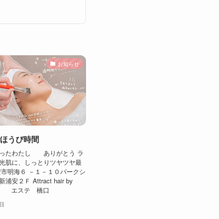
お知らせ
ほうび時間
ったわたし ありがとう ラ
光肌に、しっとりツヤツヤ最
安市明海６ －１－１０パークシ
２Ｆ Attract hair by
内 エステ 橋口
5日