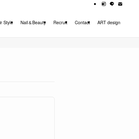
r Style
Nail＆Beauty
Recruit
Contact
ART design