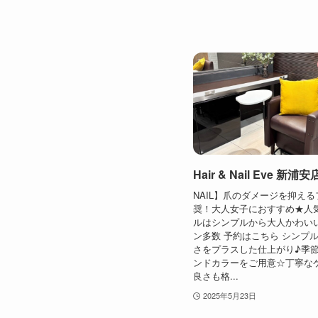
Hair & Nail Eve 新浦安
NAIL】爪のダメージを抑え
奨！大人女子におすすめ★人
ルはシンプルから大人かわい
ン多数 予約はこちら シンプ
さをプラスした仕上がり♪季
ンドカラーをご用意☆丁寧な
良さも格...
2025年5月23日