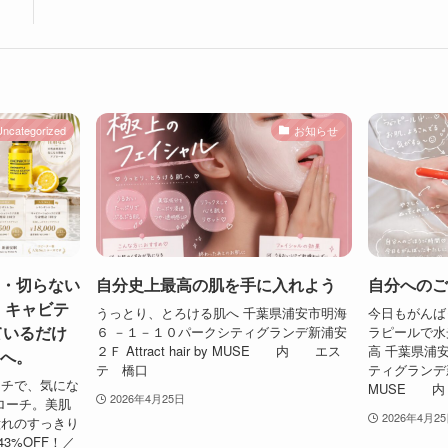
Uncategorized
お知らせ
・切らない
自分史上最高の肌を手に入れよう
自分へのご
× キャビテ
うっとり、とろける肌へ 千葉県浦安市明海
今日もがんば
ているだけ
６ －１－１０パークシティグランデ新浦安
ラピールで水
２Ｆ Attract hair by MUSE 内 エス
高 千葉県浦
へ。
テ 橋口
ティグランデ新浦安
ーチで、気にな
MUSE 
2026年4月25日
ローチ。美肌
2026年4月2
憧れのすっきり
3%OFF！／